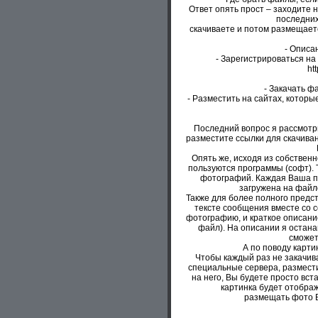
Ответ опять прост – заходите 
последних
скачиваете и потом размещает
- Описа
- Зарегистрироваться на
htt
- Закачать ф
- Разместить на сайтах, которы
Последний вопрос я рассмотрю
разместите ссылки для скачива
Опять же, исходя из собствен
пользуются программы (софт).
фотографий. Каждая Ваша по
загружена на файлоо
Также для более полного предс
тексте сообщения вместе со 
фотографию, и краткое описани
файл). На описании я останав
сможет
А по поводу карти
Чтобы каждый раз не закачив
специальные сервера, размести
на него, Вы будете просто вст
картинка будет отобра
размещать фото В