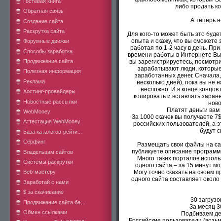
Гостевая книга
либо продать ко
Обратная связь
А теперь 
Создание сайта
Раскрутка сайта
Для кого-то может быть это буде
опыта и скажу, что вы сможете 
Форумные движки
работая по 1-2 часу в день. Пр
Способы заработка
времени работы в Интернете Вы
Продвижение сайта
вы зарегистрируетесь, посмотри
зарабатывают люди, которые
Полезная информация
заработанных денег. Сначала
Реклама
несколько дней), пока вы не 
несложно. И в конце концов 
Хостинг-провайдеры
копировать и вставлять заран
Новостные рассылки
ново
Платят деньги вам 
WebMoney
За 1000 скачек вы получаете 7$
Аттестация WebMoney
российских пользователей, а 
будут 
База каталогов-рейти...
Сёрфинг
Размещать свои файлы на сай
публикуете описание программ
Владельцам сайтов
Много таких порталов исполь
Системы раскрутки
одного сайта – за 15 минут м
Веб-мастеру
Могу точно сказать на своём п
одного сайта составляет около
Заработай с нами
$ за скачивание
30 загрузок
Продвижение сайта бе...
За месяц 3
Обмен ссылками
Подбиваем день
Российские пользователи (возьмём