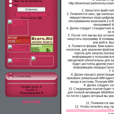
Мне это не интересно
http://download.webmoney.ru/w
Нет
2. Запустите файл wm
3. Появляется окно, где написа
[
·
]
Результаты
Архив опросов
имущественных прав цифровым
Всего ответов:
183
обслуживанию кошельков Z и R
программой W
4. Далее следует стандартная 
на э
5. После того как вы все устан
запустить программу. В появив
или войти. Вы
6. Появится форма. Вам нужно 
носителе, для хранения файлов
пароль для запуска програ
информацию о пользователе
звездочкой обязательны для з
будет доступна другим участ
информацию общедоступной,
7. 
8. Далее процесс регистраци
Статистика
присвоен уникальный WM-иденти
входа в систему. Получив WM
9. Далее следуют с
Онлайн всего:
1
10. Следующим этапом будет по
Гостей:
1
для полной активации WebMone
Пользователей:
0
по почте ( адрес который вы ук
ВЕБ СТУДИЯ
11. Появляется окн
12. Чтобы получить код, п
support@webmoney.ru
support@w
в о