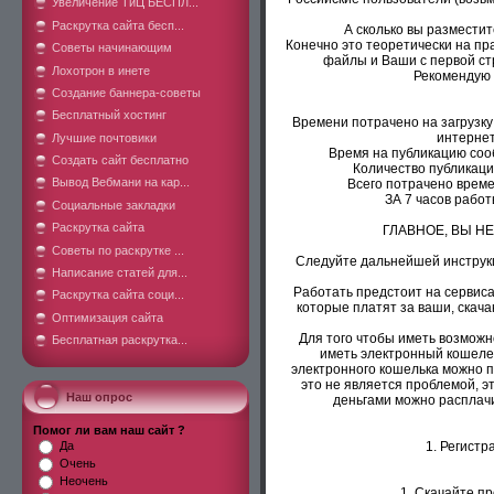
Увеличение ТиЦ БЕСПЛ...
Раскрутка сайта бесп...
А сколько вы разместите
Конечно это теоретически на пр
Советы начинающим
файлы и Ваши с первой ст
Лохотрон в инете
Рекомендую п
Создание баннера-советы
Бесплатный хостинг
Времени потрачено на загрузку
интернет
Лучшие почтовики
Время на публикацию сооб
Создать сайт бесплатно
Количество публикаций 
Вывод Вебмани на кар...
Всего потрачено времен
ЗА 7 часов работ
Социальные закладки
Раскрутка сайта
ГЛАВНОЕ, ВЫ НЕ
Советы по раскрутке ...
Следуйте дальнейшей инструкц
Написание статей для...
Работать предстоит на сервисах 
Раскрутка сайта соци...
которые платят за ваши, скач
Оптимизация сайта
Для того чтобы иметь возможно
Бесплатная раскрутка...
иметь электронный кошелек
электронного кошелька можно 
это не является проблемой, э
Наш опрос
деньгами можно расплачи
Помог ли вам наш сайт ?
Да
1. Регист
Очень
Неочень
1. Скачайте п