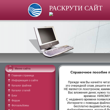
РАСКРУТИ САЙТ
Меню сайта
Справочное пособие п
Главная страница
Информация о сайте
Прежде чем Вы начнёте читать
Каталог файлов
это очередной спам, решите его
НЕ является лохотроном, какими
Каталог статей
Вас вложения денег, нужно т
Блог
времени. НИКОМУ
С недавнего времени появилс
Форум
Интернете с помощью файлооб
Фотоальбомы
бесплатно выдаваться ко
файлообменниках, который Вы