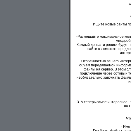
w
Ищите новые сайты по 
-Размещайте максимальное колич
«подробн
Каждый день эти ролики будут п
сайте вы сможете предло
интер
Особенностью вашего Интерн
объем передаваемой информаци
файлы на сервер. В этом сл
подключение через сотовый т
необязательно загружать файл
и
3. А теперь самое интересное 
на D
Чт
- Име
Где брать файлы, если 