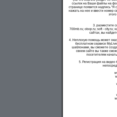
ссылок на Ваши файлы на фор
странице появится надпись "Я 
нажать на нее и ввести номер с
этого
3. разместите с
700mb.ru; obop.ru; soft - city.ru; x
сайтах, вы найдет
4. Неплохую помощь может оказ
бесплатном сервисе MyLive
шаблонами, вы сможете созда
своем сайте вы также смож
посетителям начать
5. Регистрация на видео
непосредс
w
w
w